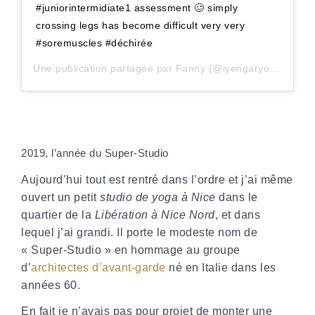
#juniorintermidiate1 assessment 🥴 simply
crossing legs has become difficult very very
#soremuscles #déchirée
Une publication partagée par
Fanny
(@iyengaryoganotes_superstudio) le
2019, l’année du Super-Studio
Aujourd’hui tout est rentré dans l’ordre et j’ai même
ouvert un petit
studio de yoga à Nice
dans le
quartier de la
Libération à Nice Nord
, et dans
lequel j’ai grandi. Il porte le modeste nom de
«
Super-Studio
» en hommage au groupe
d’
architectes d’avant-garde
né en Italie dans les
années 60.
En fait je n’avais pas pour projet de monter une